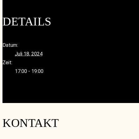
DETAILS
Datum:
Juli 18, 2024
Zeit:
17:00 - 19:00
«
roundTABLE – Italien Weißwein, außer aus Sizilien
wineSUMMER – RAMEY WINE CELLARS
»
KONTAKT