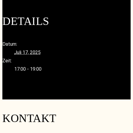
DETAILS
Datum:
Juli 17, 2025
Zeit:
17:00 - 19:00
«
RoundTable-Silvaner
Riesling Spezial-Tasting mit Nils Lackner
»
KONTAKT