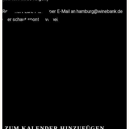
Reserviert Eure Plätze per E-Mail an hamburg@winebank.de
oder schaut spontan vorbei.
KONTAKT
KONTAKT
ZUM KALENDER HINZUFÜGEN