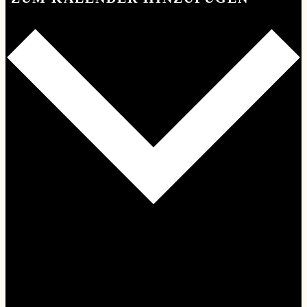
Google Kalender
iCalendar
Outlook 365
Outlook Live