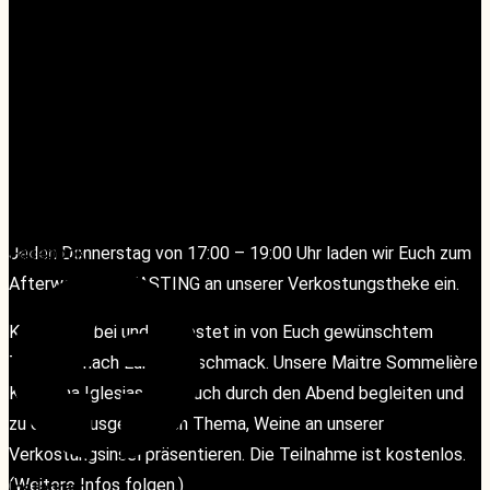
19:00
«
RoundTable-Silvaner
Riesling Spezial-Tasting mit Nils Lackner
»
Jeden Donnerstag von 17:00 – 19:00 Uhr laden wir Euch zum
Facebook
Facebook
Afterwork wineTASTING an unserer Verkostungstheke ein.
Kommt vorbei und verkostet in von Euch gewünschtem
Tempo – nach Eurem Geschmack. Unsere Maitre Sommelière
Katharina Iglesias wird Euch durch den Abend begleiten und
zu einem ausgewählten Thema, Weine an unserer
Verkostungsinsel präsentieren. Die Teilnahme ist kostenlos.
(Weitere Infos folgen.)
Instagram
Instagram