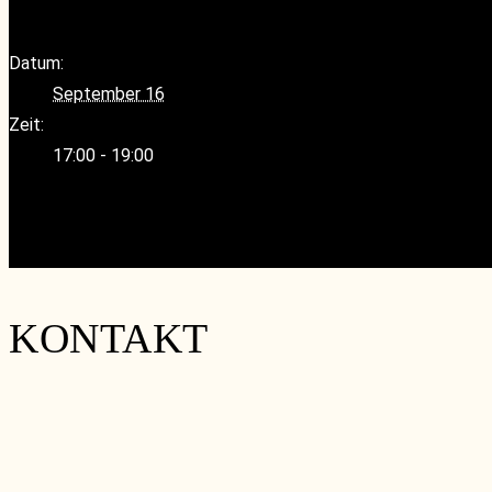
Datum:
September 16
Zeit:
17:00 - 19:00
«
RoundTable
Auf Grund eines Events steht unseren Mitgliedern heute
KONTAKT