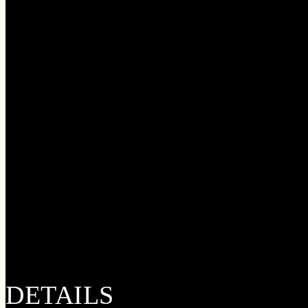
Google Kalender
iCalendar
Outlook 365
Outlook Live
DETAILS