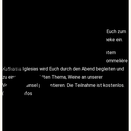
Jeden Donnerstag von 17:00 – 19:00 Uhr laden wir Euch zum
Afterwork wineTASTING an unserer Verkostungstheke ein.
Kommt vorbei und verkostet in von Euch gewünschtem
Tempo – nach Eurem Geschmack. Unsere Maitre Sommelière
Facebook
Facebook
Katharina Iglesias wird Euch durch den Abend begleiten und
zu einem ausgewählten Thema, Weine an unserer
Verkostungsinsel präsentieren. Die Teilnahme ist kostenlos.
(Weitere Infos folgen.)
Instagram
Instagram