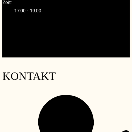
Zeit:
17:00 - 19:00
«
iDealwine x wineBANK- Rive Droite-die Kalkstein-
Terroirs von Saint-Émilion
RIEDEL x wineCELLAR- Das große Veloce Tasting mit
Michael Wodz im Tastingroom
»
KONTAKT