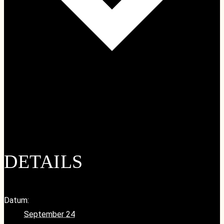
Google Kalender
iCalendar
Outlook 365
Outlook Live
DETAILS
Datum:
September 24