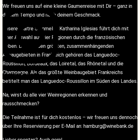
Wir freuen uns auf eine kleine Gaumenreise mit Dir – ganz in
deinem Tempo und nach deinem Geschmack.
Unsere Maitre Sommelier Katharina Iglesias führt dich mit
einer Auswahl aus vier Regionen durch die französischen
Reben. Denn zu den größten, zusammenhängenden
Anbaugebieten in Frankreich gehören das Languedoc-
Roussillon, Bordeaux, das Loiretal, das Rhônetal und die
Champagne. Als das größte Weinbaugebiet Frankreichs
KONTAKT
KONTAKT
betitelt man das Languedoc-Roussillon im Süden des Landes.
Na, wirst du alle vier Weinregionen erkennen und
rausschmecken?
Die Teilnahme ist für dich kostenlos – wir freuen uns dennoch
über Ihre Reservierung per E-Mail an: hamburg@winebank.de
Lieber spontan? Auch gern!