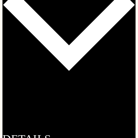
Google Kalender
iCalendar
Outlook 365
Outlook Live