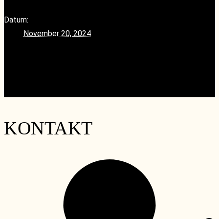
Datum:
November 20, 2024
«
roundTable – Spanien Rotwein – dominierende
Rebsorte Tempranillo
Afterwork Special mit Clemens – Winzerchampagner
»
KONTAKT