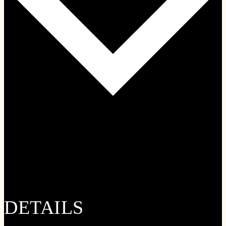
Google Kalender
iCalendar
Outlook 365
Outlook Live
DETAILS