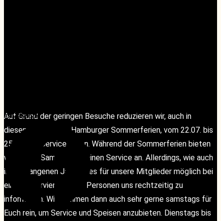
JULI 27, 2024
«
Afterwork Tasting
wineSUMMER – Jahrgangsvertikale Riesling Bürgstadt
Centgrafenberg, Weingut Fürst
»
Facebook
Facebook
Auf Grund der geringen Besuche reduzieren wir, auch in
diesem Jahr, in den Hamburger Sommerferien, vom 22.07. bis
25.08., die Servicezeiten. Während der Sommerferien bieten
wir an den Samstagen keinen Service an. Allerdings, wie auch
im vergangenen Jahr, ist es für unsere Mitglieder möglich bei
einer Reservierung ab 8 Personen uns rechtzeitig zu
informieren. Wir kommen dann auch sehr gerne samstags für
Euch rein, um Service und Speisen anzubieten. Dienstags bis
Instagram
Instagram