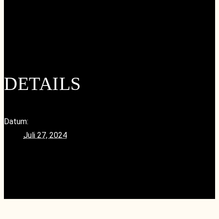
Google Kalender
iCalendar
Outlook 365
Outlook Live
DETAILS
Datum:
Juli 27, 2024
«
Afterwork Tasting
wineSUMMER – Jahrgangsvertikale Riesling Bürgstadt
Centgrafenberg, Weingut Fürst
»