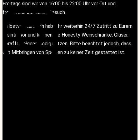
Freitags sind wir von 16:00 bis 22:00 Uhr vor Ort und
freuen uns auf Euren Besuch.
Selbstverständlich habt Ihr weiterhin 24/7 Zutritt zu Eurem
Weintresor und können die Honesty Weinschränke, Gläser,
Karaffen eigenständig nutzen. Bitte beachtet jedoch, dass
das Mitbringen von Speisen zu keiner Zeit gestattet ist.
KONTAKT
KONTAKT