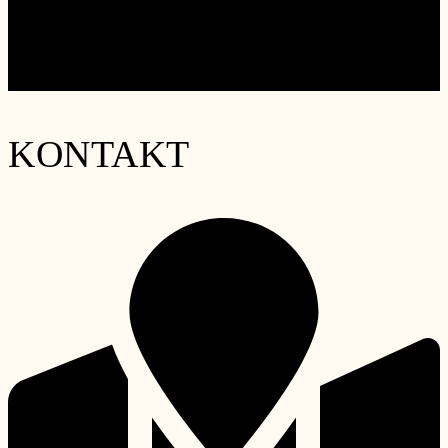
«
wineACADEMY – Champagne
3/60 wineCELLAR – Krug Vertikale die 2te
»
KONTAKT