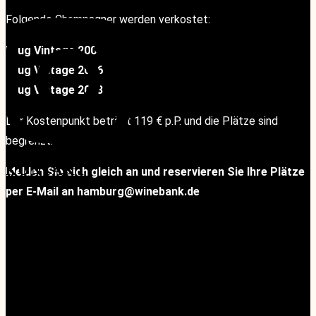
Folgende Champagner werden verkostet:
Krug Vintage 2004
Krug Vintage 2006
Krug Vintage 2008
Der Kostenpunkt beträgt 119 € p.P. und die Plätze sind
begrenzt.
KONTAKT
KONTAKT
Melden Sie sich gleich an und reservieren Sie Ihre Plätze
per E-Mail an hamburg@winebank.de