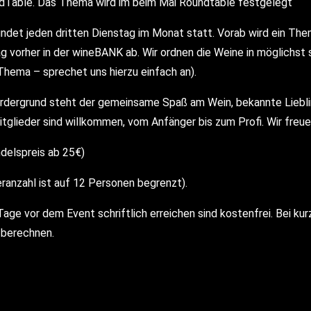
ndTable. Das Thema wird im beim Mai Roundtable festgelegt
indet jeden dritten Dienstag im Monat statt. Vorab wird ein Th
ag vorher in der wineBANK ab. Wir ordnen die Weine in möglichst
Thema – sprechet uns hierzu einfach an).
ordergrund steht der gemeinsame Spaß am Wein, bekannte Liebli
itglieder sind willkommen, vom Anfänger bis zum Profi. Wir fre
ndelspreis ab 25€)
ranzahl ist auf 12 Personen begrenzt).
Tage vor dem Event schriftlich erreichen sind kostenfrei. Bei ku
 berechnen.