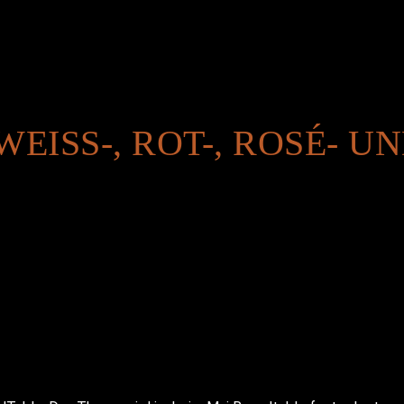
EISS-, ROT-, ROSÉ- U
»