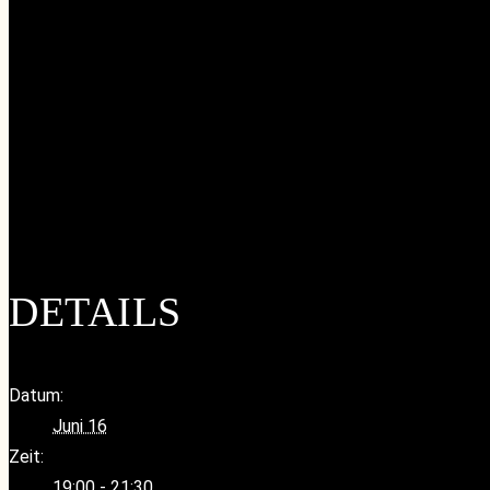
Google Kalender
iCalendar
Outlook 365
Outlook Live
DETAILS
Datum:
Juni 16
Zeit:
19:00 - 21:30