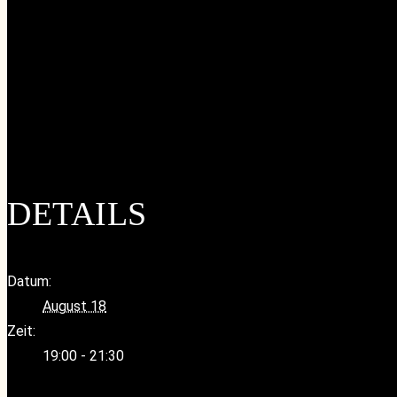
Google Kalender
iCalendar
Outlook 365
Outlook Live
DETAILS
Datum:
August 18
Zeit:
19:00 - 21:30
«
Geänderte Servicezeiten während der Sommerferien