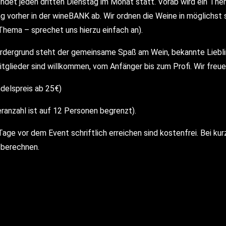
indet jeden dritten Dienstag im Monat statt. Vorab wird ein Th
ag vorher in der wineBANK ab. Wir ordnen die Weine in möglichst
Thema – sprechet uns hierzu einfach an).
ordergrund steht der gemeinsame Spaß am Wein, bekannte Liebli
itglieder sind willkommen, vom Anfänger bis zum Profi. Wir fre
ndelspreis ab 25€)
ranzahl ist auf 12 Personen begrenzt).
Tage vor dem Event schriftlich erreichen sind kostenfrei. Bei ku
 berechnen.