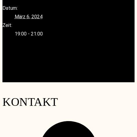
Datum:
März 6, 2024
Zeit:
19:00 - 21:00
«
Special Afterwork – Roadshow Schlumberger,
Segnitz, Consigliovini
Lanson & Champagne Mailly Grand Cru und Kaviartasting
»
KONTAKT