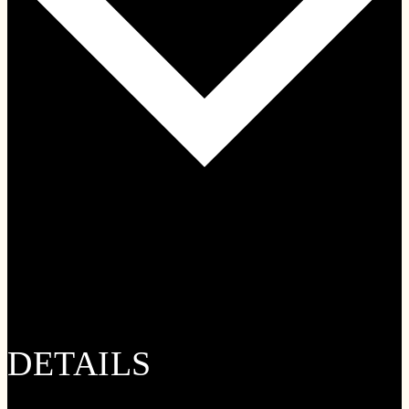
Google Kalender
iCalendar
Outlook 365
Outlook Live
DETAILS