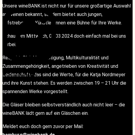
Unsere wineBANK ist nicht nur für unsere großartige Auswahl
an Weinen bekannt, sondern bietet auch jungen,
aufstrebenden Künstler*innen eine Bühne für Ihre Werke.
Schaut am Mittwoch, 06.03.2024 doch einfach mal bei uns
vorbei.
Respekt, Gleichberechtigung, Multikulturalität und
Zusammengehörigkeit, angetrieben von Kreativität und
KONTAKT
KONTAKT
Leidenschaft- das sind die Werte, für die Katja Nordmeyer
und ihre Kunst stehen. Es werden zwischen 19 – 21 Uhr die
spannenden Werke vorgestellt.
Die Gläser bleiben selbstverständlich auch nicht leer – die
wineBANK lädt gern auf ein Gläschen ein.
Meldet euch doch gern zuvor per Mail:
hamburg@winebank.de