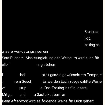
«
Geänderte Servicezeiten während der Sommerferien
Quiz-Night
»
Am heutigen Donnerstag den, 04.09.2025 hat sich Brancaia
aus der Toskana bei uns in der wineBANK angekündigt.
Von 17 -19 Uhr laden wir Euch zum wineMAKERS Tasting an
unsere Verkostungsinsel ein.
Facebook
Facebook
Sara Pugnala- Marketingleitung des Weinguts wird euch für
alle Fragen zu Verfügung stehen.
Kommt vorbei und verkostet ganz in gewünschtem Tempo –
nach Eurem Geschmack. Es werden Euch ausgewählte Weine
vom Weingut präsentiert. Das Tasting ist für unsere
Mitglieder und deren Gäste kostenfrei.
Beim Afterwork wird es folgende Weine für Euch geben:
Instagram
Instagram