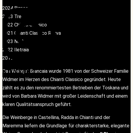
2024 Bianco
2023 Tre
2022 Chianti Classico
2021 Chianti Classico Rierva
2023 No.2
2022 Iletraia
2019 Il Blue
KONTAKT
KONTAKT
Das Weingut Brancaia wurde 1981 von der Schweizer Familie
Widmer im Herzen des Chianti Classico gegründet. Heute
zählt es zu den renommiertesten Betrieben der Toskana und
wird von Barbara Widmer mit großer Leidenschaft und einem
klaren Qualitätsanspruch geführt.
Die Weinberge in Castellina, Radda in Chianti und der
Maremma liefern die Grundlage für charakterstarke, elegante