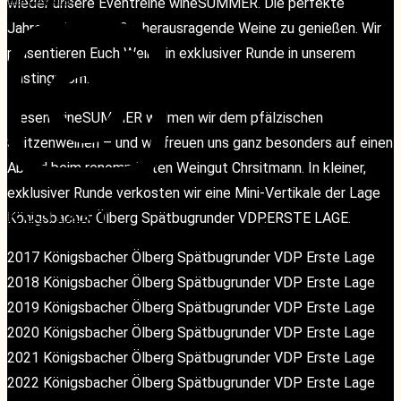
wieder unsere Eventreihe wineSUMMER. Die perfekte
Jahreszeit um große, herausragende Weine zu genießen. Wir
präsentieren Euch Weine in exklusiver Runde in unserem
Tastingroom.
Diesen wineSUMMER widmen wir dem pfälzischen
Spitzenweinen – und wir freuen uns ganz besonders auf einen
Abend beim renommierten Weingut Chrsitmann. In kleiner,
exklusiver Runde verkosten wir eine Mini-Vertikale der Lage
KONTAKT
KONTAKT
Königsbacher Ölberg Spätbugrunder VDP.ERSTE LAGE.
2017 Königsbacher Ölberg Spätbugrunder VDP Erste Lage
2018 Königsbacher Ölberg Spätbugrunder VDP Erste Lage
2019 Königsbacher Ölberg Spätbugrunder VDP Erste Lage
2020 Königsbacher Ölberg Spätbugrunder VDP Erste Lage
2021 Königsbacher Ölberg Spätbugrunder VDP Erste Lage
2022 Königsbacher Ölberg Spätbugrunder VDP Erste Lage