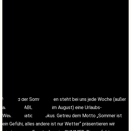
AUGUST 12, 2025 @
18:00
-
19:00
«
Geänderte Servicezeiten während der Sommerferien
Facebook
Facebook
Quiz-Night- Loire, Bordeaux, Province
»
Während der Sommerferien steht bei uns jede Woche (außer
am roundTABLE-Termin im August) eine Urlaubs-
Weindestination im Fokus. Getreu dem Motto „Sommer ist
ein Gefühl, alles andere ist nur Wetter“ präsentieren wir
Instagram
Instagram