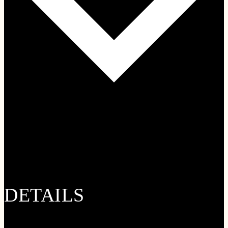
Google Kalender
iCalendar
Outlook 365
Outlook Live
DETAILS