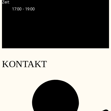
Zeit:
17:00 - 19:00
«
Spezial-wineMAKERS Tasting- Weingut Schäfer-
Fröhlich mit Dinner
Masterclass-Chianti Classico – Hüter der Zukunft- mit
MW Thomas Curtius
»
KONTAKT