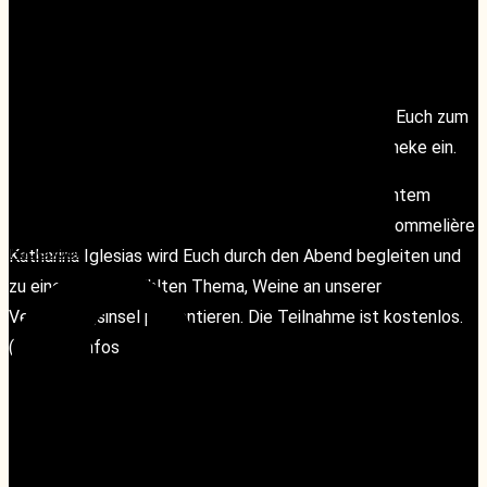
Jeden Donnerstag von 17:00 – 19:00 Uhr laden wir Euch zum
Afterwork wineTASTING an unserer Verkostungstheke ein.
Kommt vorbei und verkostet in von Euch gewünschtem
Tempo – nach Eurem Geschmack. Unsere Maitre Sommelière
Facebook
Facebook
Katharina Iglesias wird Euch durch den Abend begleiten und
zu einem ausgewählten Thema, Weine an unserer
Verkostungsinsel präsentieren. Die Teilnahme ist kostenlos.
(Weitere Infos folgen.)
Instagram
Instagram