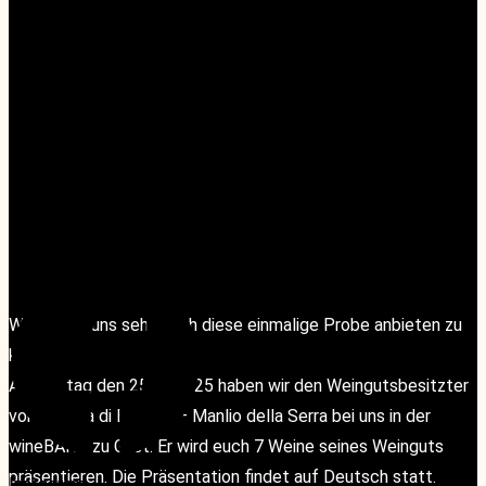
APRIL 25, 2025 @ 18:00
-
19:30
«
wineMAKERS Tasting – Champagne Haton, Maison de
Champagne
Ruhetag
»
Facebook
Facebook
Wir freuen uns sehr, euch diese einmalige Probe anbieten zu
können!
Am Freitag den 25.04.2025 haben wir den Weingutsbesitzter
von Tenuta di Biserno – Manlio della Serra bei uns in der
wineBANK zu Gast. Er wird euch 7 Weine seines Weinguts
präsentieren. Die Präsentation findet auf Deutsch statt.
Instagram
Instagram