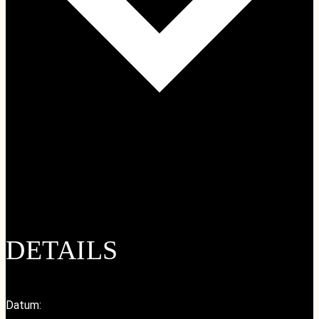
Google Kalender
iCalendar
Outlook 365
Outlook Live
DETAILS
Datum: