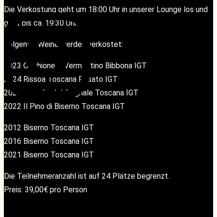
Die Verkostung geht um 18:00 Uhr in unserer Lounge los und
geht bis ca. 19:30 Uhr.
Folgende Weine werden verkostet:
2023 Occhione – Vermentino Bibbona IGT
2024 Rissoa Toscana Rosato IGT
2023 Insoglio del Cinghale Toscana IGT
2022 Il Pino di Biserno Toscana IGT
KONTAKT
KONTAKT
2012 Biserno Toscana IGT
2016 Biserno Toscana IGT
2021 Biserno Toscana IGT
Die Teilnehmeranzahl ist auf 24 Plätze begrenzt.
Preis: 39,00€ pro Person