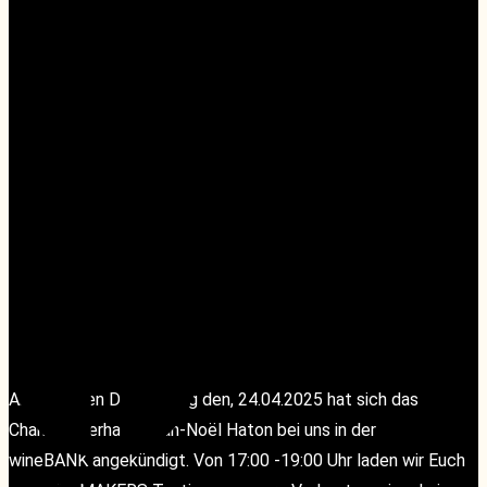
APRIL 24, 2025 @ 17:00
-
19:00
«
Ruhetag
Facebook
Facebook
Spezial Afterwork Tasting- Tenuta di Biserno in der
Lounge
»
Am heutigen Donnerstag den, 24.04.2025 hat sich das
Champagnerhaus Jean-Noël Haton bei uns in der
wineBANK
angekündigt. Von 17:00 -19:00 Uhr laden wir Euch
Instagram
Instagram