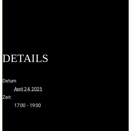
Google Kalender
iCalendar
Outlook 365
Outlook Live
DETAILS
Datum:
April 24, 2025
Zeit:
17:00 - 19:00
«
Ruhetag
Spezial Afterwork Tasting- Tenuta di Biserno in der