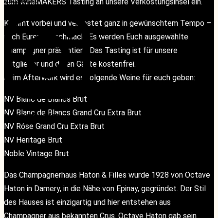
zum wineMAKERS Tasting an unsere Verkostungsinsel ein.
Kommt vorbei und verkostet ganz in gewünschtem Tempo –
nach Eurem Geschmack. Es werden Euch ausgewählte
Champagner präsentiert. Das Tasting ist für unsere
Mitglieder und deren Gäste kostenfrei.
Beim Afterwork wird es folgende Weine für euch geben:
NV Blanc de Blancs Brut
NV Blanc de Blancs Grand Cru Extra Brut
KONTAKT
KONTAKT
NV Róse Grand Cru Extra Brut
NV Heritage Brut
Noble Vintage Brut
Das Champagnerhaus Haton & Filles wurde 1928 von Octave
Haton in Damery, in die Nähe von Epinay, gegründet. Der Stil
des Hauses ist einzigartig und hier entstehen aus
Champagner aus bekannten Crus. Octave Haton gab sein