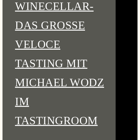
WINECELLAR-
DAS GROSSE V
ELOCE T
ASTING MIT M
ICHAEL WODZ I
M T
ASTINGROOM